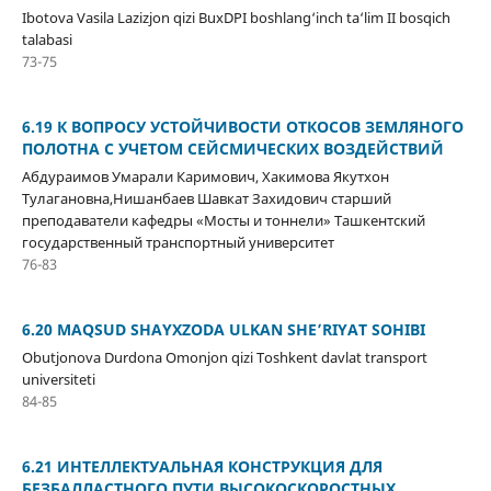
Ibotova Vasila Lazizjon qizi BuxDPI boshlang‘inch ta‘lim II bosqich
talabasi
73-75
6.19 К ВОПРОСУ УСТОЙЧИВОСТИ ОТКОСОВ ЗЕМЛЯНОГО
ПОЛОТНА С УЧЕТОМ СЕЙСМИЧЕСКИХ ВОЗДЕЙСТВИЙ
Абдураимов Умарали Каримович, Хакимова Якутхон
Тулагановна,Нишанбаев Шавкат Захидович старший
преподаватели кафедры «Мосты и тоннели» Ташкентский
государственный транспортный университет
76-83
6.20 MAQSUD SHAYXZODA ULKAN SHE’RIYAT SOHIBI
Obutjonova Durdona Omonjon qizi Toshkent davlat transport
universiteti
84-85
6.21 ИНТЕЛЛЕКТУАЛЬНАЯ КОНСТРУКЦИЯ ДЛЯ
БЕЗБАЛЛАСТНОГО ПУТИ ВЫСОКОСКОРОСТНЫХ