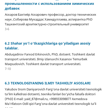
промышленности с использованием химических
добавок
Аскаров Бахтиёр Аскарович профессор, доктор технических
наук ,Собирова Мукаддас Хамидуллаева, аспирантка PhD
Ташкентский архитектурно-строительный университет
3-6
6.2 Shahar yo‘l o‘tkazgichlariga qo‘yiladigan asosiy
talablar.
Abduqadirov Farxod Erkinovich, PhD, dotsent. Toshkent davlat
transport universiteti. Ilmiy izlanuvchi Xasanov Temurbek
Maqsudovich. Toshkent davlat transport universiteti.
7-10
6.3 TEXNOLOGIYANING ILMIY TASHKILIY ASOSLARI
Yakubov Inom Daniyarovich Farg‘ona davlat universiteti texnologik
ta’lim kafedrasi dotsenti, texnika fanlari bo‘yicha falsafa doktori
(PhD) E-mail: yaid_87@mail.ru, +998933098877 Axmedova
Ma’rifatxon Odil qizi Farg‘ona davlat universiteti texnologik ta’li