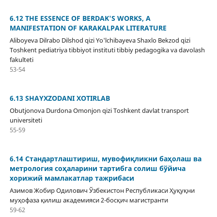
6.12 THE ESSENCE OF BERDAK'S WORKS, A
MANIFESTATION OF KARAKALPAK LITERATURE
Aliboyeva Dilrabo Dilshod qizi Yo'lchibayeva Shaxlo Bekzod qizi
Toshkent pediatriya tibbiyot instituti tibbiy pedagogika va davolash
fakulteti
53-54
6.13 SHAYXZODANI XOTIRLAB
Obutjonova Durdona Omonjon qizi Toshkent davlat transport
universiteti
55-59
6.14 Стандартлаштириш, мувофиқликни баҳолаш ва
метрология соҳаларини тартибга солиш бўйича
хорижий мамлакатлар тажрибаси
Азимов Жобир Одилович Ўзбекистон Республикаси Ҳуқуқни
муҳофаза қилиш академияси 2-босқич магистранти
59-62