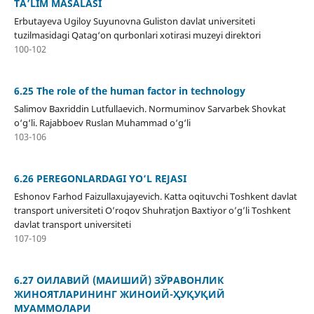
TA’LIM MASALASI
Erbutayeva Ugiloy Suyunovna Guliston davlat universiteti
tuzilmasidagi Qatag‘on qurbonlari xotirasi muzeyi direktori
100-102
6.25 The role of the human factor in technology
Salimov Baxriddin Lutfullaevich. Normuminov Sarvarbek Shovkat
o‘g‘li. Rajabboev Ruslan Muhammad o‘g‘li
103-106
6.26 PEREGONLARDAGI YO‘L REJASI
Eshonov Farhod Faizullaxujayevich. Katta oqituvchi Toshkent davlat
transport universiteti O’roqov Shuhratjon Baxtiyor o’g’li Toshkent
davlat transport universiteti
107-109
6.27 ОИЛАВИЙ (МАИШИЙ) ЗЎРАВОНЛИК
ЖИНОЯТЛАРИНИНГ ЖИНОИЙ-ҲУҚУҚИЙ
МУАММОЛАРИ