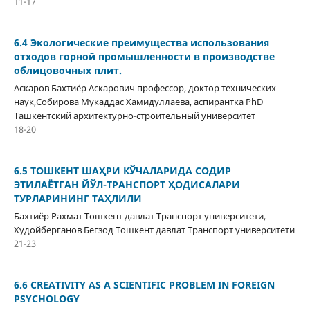
11-17
6.4 Экологические преимущества использования
отходов горной промышленности в производстве
облицовочных плит.
Аскаров Бахтиёр Аскарович профессор, доктор технических
наук,Собирова Мукаддас Хамидуллаева, аспирантка PhD
Ташкентский архитектурно-строительный университет
18-20
6.5 ТОШКЕНТ ШAҲРИ КЎЧAЛАРИДА СOДИР
ЭТИЛAЁТГАН ЙЎЛ-ТРAНСПОРТ ҲOДИСAЛAРИ
ТУРЛAРИНИНГ ТАҲЛИЛИ
Бахтиёр Рахмат Тошкент давлат Транспорт университети,
Худойберганов Бегзод Тошкент давлат Транспорт университети
21-23
6.6 CREATIVITY AS A SCIENTIFIC PROBLEM IN FOREIGN
PSYCHOLOGY