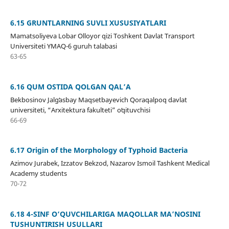
6.15 GRUNTLARNING SUVLI XUSUSIYATLARI
Mamatsoliyeva Lobar Olloyor qizi Toshkent Davlat Transport
Universiteti YMAQ-6 guruh talabasi
63-65
6.16 QUM OSTIDA QOLGAN QALʼA
Bekbosinov Jalgʻasbay Maqsetbayevich Qoraqalpoq davlat
universiteti, “Arxitektura fakulteti” oʻqituvchisi
66-69
6.17 Origin of the Morphology of Typhoid Bacteria
Azimov Jurabek, Izzatov Bekzod, Nazarov Ismoil Tashkent Medical
Academy students
70-72
6.18 4-SINF O‘QUVCHILARIGA MAQOLLAR MA’NOSINI
TUSHUNTIRISH USULLARI