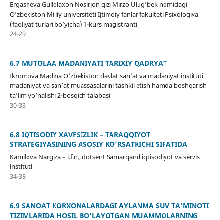
Ergasheva Gullolaxon Nosirjon qizi Mirzo Ulug’bek nomidagi
O’zbekiston Milliy universiteti Ijtimoiy fanlar fakulteti Psixologiya
(faoliyat turlari bo’yicha) 1-kurs magistranti
24-29
6.7 MUTOLAA MADANIYATI TARIXIY QADRYAT
Ikromova Madina O‘zbekiston davlat san’at va madaniyat instituti
madaniyat va san’at muassasalarini tashkil etish hamda boshqarish
ta’lim yo‘nalishi 2-bosqich talabasi
30-33
6.8 IQTISODIY XAVFSIZLIK – TARAQQIYOT
STRATEGIYASINING ASOSIY KO’RSATKICHI SIFATIDA
Kamilova Nargiza – i.f.n., dotsent Samarqand iqtisodiyot va servis
instituti
34-38
6.9 SANOAT KORXONALARDAGI AYLANMA SUV TA'MINOTI
TIZIMLARIDA HOSIL BO‘LAYOTGAN MUAMMOLARNING