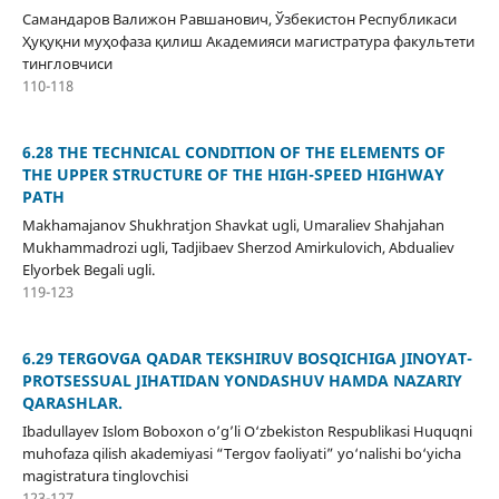
Самандаров Валижон Равшанович, Ўзбекистон Республикаси
Ҳуқуқни муҳофаза қилиш Академияси магистратура факультети
тингловчиси
110-118
6.28 THE TECHNICAL CONDITION OF THE ELEMENTS OF
THE UPPER STRUCTURE OF THE HIGH-SPEED HIGHWAY
PATH
Makhamajanov Shukhratjon Shavkat ugli, Umaraliev Shahjahan
Mukhammadrozi ugli, Tadjibaev Sherzod Amirkulovich, Abdualiev
Elyorbek Begali ugli.
119-123
6.29 TERGOVGA QADAR TEKSHIRUV BOSQICHIGA JINOYAT-
PROTSESSUAL JIHATIDAN YONDASHUV HAMDA NAZARIY
QARASHLAR.
Ibadullayev Islom Boboxon o’g’li O‘zbekiston Respublikasi Huquqni
muhofaza qilish akademiyasi “Tergov faoliyati” yo‘nalishi bo‘yicha
magistratura tinglovchisi
123-127