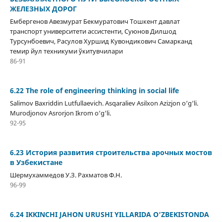
ЖЕЛЕЗНЫХ ДОРОГ
Ембергенов Авезмурат Бекмуратович Тошкент давлат
транспорт университети ассистенти, Суюнов Дилшод
Турсунбоевич, Расулов Хуршид Кувондикович Самарканд
темир йул техникуми ўкитувчилари
86-91
6.22 The role of engineering thinking in social life
Salimov Baxriddin Lutfullaevich. Asqaraliev Asilxon Azizjon o‘g‘li.
Murodjonov Asrorjon Ikrom o‘g‘li.
92-95
6.23 История развития строительства арочных мостов
в Узбекистане
Шермухаммедов У.З. Рахматов Ф.Н.
96-99
6.24 IKKINCHI JAHON URUSHI YILLARIDA O‘ZBEKISTONDA