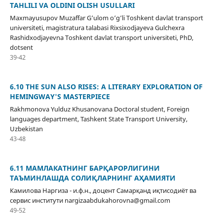
TAHLILI VA OLDINI OLISH USULLARI
Maxmayusupov Muzaffar G‘ulom o‘g‘li Toshkent davlat transport
universiteti, magistratura talabasi Rixsixodjayeva Gulchexra
Rashidxodjayevna Toshkent davlat transport universiteti, PhD,
dotsent
39-42
6.10 THE SUN ALSO RISES: A LITERARY EXPLORATION OF
HEMINGWAY'S MASTERPIECE
Rakhmonova Yulduz Khusanovana Doctoral student, Foreign
languages department, Tashkent State Transport University,
Uzbekistan
43-48
6.11 МАМЛАКАТНИНГ БАРҚАРОРЛИГИНИ
ТАЪМИНЛАШДА СОЛИҚЛАРНИНГ АҲАМИЯТИ
Камилова Наргиза - и.ф.н., доцент Самарқанд иқтисодиёт ва
сервис институти nargizaabdukahorovna@gmail.com
49-52