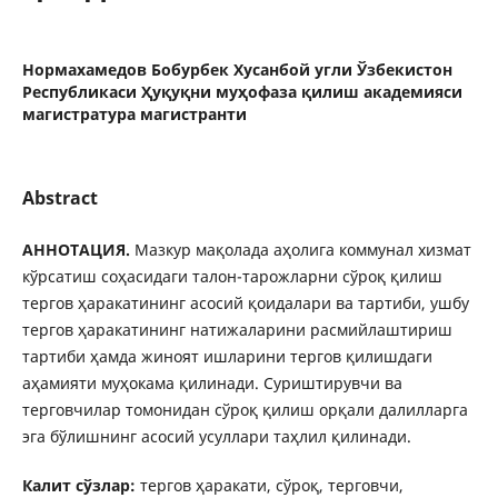
Нормахамедов Бобурбек Хусанбой угли Ўзбекистон
Республикаси Ҳуқуқни муҳофаза қилиш академияси
магистратура магистранти
Abstract
АННОТАЦИЯ.
Мазкур мақолада аҳолига коммунал хизмат
кўрсатиш соҳасидаги талон-тарожларни сўроқ қилиш
тергов ҳаракатининг асосий қоидалари ва тартиби, ушбу
тергов ҳаракатининг натижаларини расмийлаштириш
тартиби ҳамда жиноят ишларини тергов қилишдаги
аҳамияти муҳокама қилинади. Суриштирувчи ва
терговчилар томонидан сўроқ қилиш орқали далилларга
эга бўлишнинг асосий усуллари таҳлил қилинади.
Калит сўзлар:
тергов ҳаракати, сўроқ, терговчи,