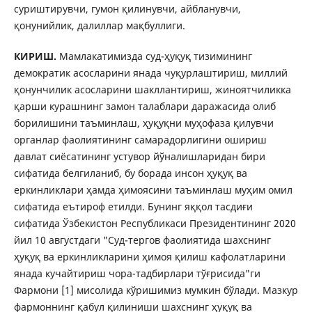
суриштирувчи, гумон қилинувчи, айбланувчи,
қонунийлик, далиллар мақбуллиги.
КИРИШ.
Мамлакатимизда суд-ҳуқуқ тизимининг
демократик асосларини янада чуқурлаштириш, миллий
қонунчилик асосларини шакллантириш, жиноятчиликка
қарши курашнинг замон талаблари даражасида олиб
борилишини таъминлаш, ҳуқуқни муҳофаза қилувчи
органлар фаолиятининг самарадорлигини ошириш
давлат сиёсатининг устувор йўналишларидан бири
сифатида белгиланиб, бу борада инсон ҳуқуқ ва
еркинликлари ҳамда ҳимоясини таъминлаш муҳим омил
сифатида еътироф етилди. Бунинг яққол тасдиғи
сифатида Ўзбекистон Республикаси Президентининг 2020
йил 10 августдаги "Суд-тергов фаолиятида шахснинг
ҳуқуқ ва еркинликларини ҳимоя қилиш кафолатларини
янада кучайтириш чора-тадбирлари тўғрисида"ги
Фармони [1] мисолида кўришимиз мумкин бўлади. Мазкур
фармоннинг қабул қилиниши шахснинг ҳуқуқ ва