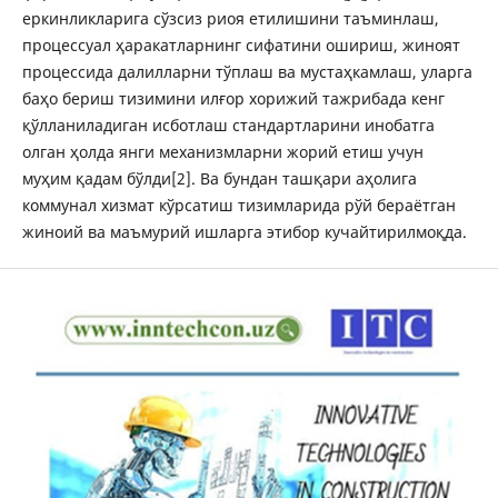
еркинликларига сўзсиз риоя етилишини таъминлаш,
процессуал ҳаракатларнинг сифатини ошириш, жиноят
процессида далилларни тўплаш ва мустаҳкамлаш, уларга
баҳо бериш тизимини илғор хорижий тажрибада кенг
қўлланиладиган исботлаш стандартларини инобатга
олган ҳолда янги механизмларни жорий етиш учун
муҳим қадам бўлди[2]. Ва бундан ташқари аҳолига
коммунал хизмат кўрсатиш тизимларида рўй бераётган
жиноий ва маъмурий ишларга этибор кучайтирилмоқда.