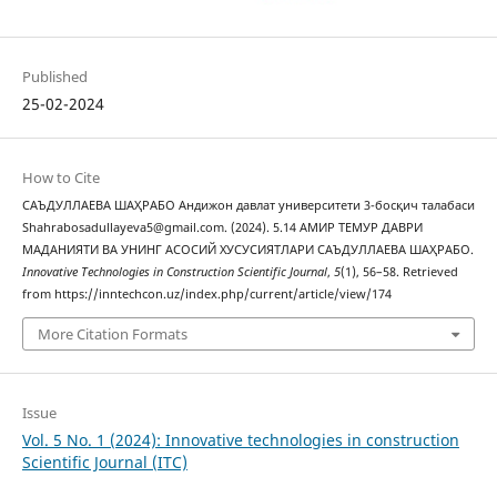
Published
25-02-2024
How to Cite
САЪДУЛЛАЕВА ШАҲРАБО Андижон давлат университети 3-босқич талабаси
Shahrabosadullayeva5@gmail.com. (2024). 5.14 АМИР ТЕМУР ДАВРИ
МАДАНИЯТИ ВА УНИНГ АСОСИЙ ХУСУСИЯТЛАРИ САЪДУЛЛАЕВА ШАҲРАБО.
Innovative Technologies in Construction Scientific Journal
,
5
(1), 56–58. Retrieved
from https://inntechcon.uz/index.php/current/article/view/174
More Citation Formats
Issue
Vol. 5 No. 1 (2024): Innovative technologies in construction
Scientific Journal (ITC)