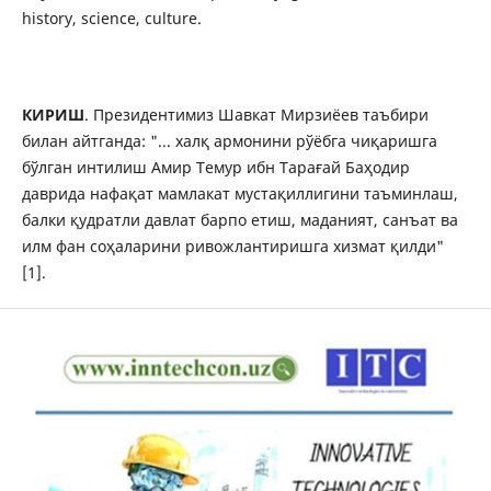
history, science, culture.
КИРИШ
. Президентимиз Шавкат Мирзиёев таъбири
билан айтганда: "... халқ армонини рўёбга чиқаришга
бўлган интилиш Амир Темур ибн Тарағай Баҳодир
даврида нафақат мамлакат мустақиллигини таъминлаш,
балки қудратли давлат барпо етиш, маданият, санъат ва
илм фан соҳаларини ривожлантиришга хизмат қилди"
[1].