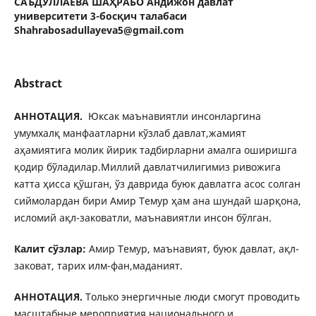
САЪДУЛЛАЕВА ШАҲРАБО Андижон давлат
университети 3-босқич талабаси
Shahrabosadullayeva5@gmail.com
Abstract
АННОТАЦИЯ.
Юксак маънавиятли инсонларгина
умумхалқ манфаатларни кўзлаб давлат,жамият
аҳамиятига молик йирик тадбирларни амалга оширишга
қодир бўладилар.Миллий давлатчилигимиз ривожига
катта ҳисса қўшган, ўз даврида буюк давлатга асос солган
сиймолардан бири Амир Темур ҳам ана шундай шарқона,
исломий ақл-заковатли, маънавиятли инсон бўлган.
Калит сўзлар:
Амир Темур, маънавият, буюк давлат, ақл-
заковат, тарих илм-фан,маданият.
АННОТАЦИЯ.
Только энергичные люди смогут проводить
масштабные мероприятия национального и