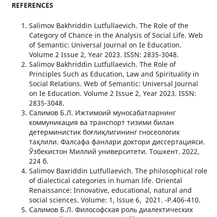
REFERENCES
Salimov Bakhriddin Lutfullaevich. The Role of the
Category of Chance in the Analysis of Social Life. Web
of Semantic: Universal Journal on Ie Education.
Volume 2 Issue 2, Year 2023. ISSN: 2835-3048.
Salimov Bakhriddin Lutfullaevich. The Role of
Principles Such as Education, Law and Spirituality in
Social Relations. Web of Semantic: Universal Journal
on Ie Education. Volume 2 Issue 2, Year 2023. ISSN:
2835-3048.
Салимов Б.Л. Ижтимоий муносабатларнинг
коммуникация ва транспорт тизими билан
детерминистик боғлиқлигининг гносеологик
таҳлили. Фалсафа фанлари доктори диссертацияси.
Ўзбекистон Миллий университети. Тошкент. 2022,
224 б.
Salimov Baxriddin Lutfullaevich. The philosophical role
of dialectical categories in human life. Oriental
Renaissance: Innovative, educational, natural and
social sciences. Volume: 1, lssue 6, 2021. -Р.406-410.
Салимов Б.Л. Философская роль диалектических