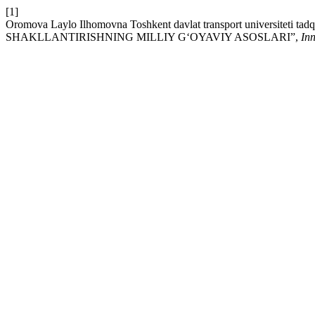
[1]
Oromova Laylo Ilhomovna Toshkent davlat transport universite
SHAKLLANTIRISHNING MILLIY G‘OYAVIY ASOSLARI”,
In