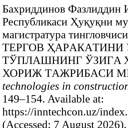
Бахриддинов Фазлиддин И
Республикаси Ҳуқуқни му
магистратура тингловчис
ТEРГОВ ҲAРAКAТИНИ
ТЎПЛAШНИНГ ЎЗИГA 
ХОРИЖ ТAЖРИБAСИ М
technologies in construction
149–154. Available at:
https://inntechcon.uz/index
(Accessed: 7 August 2026).