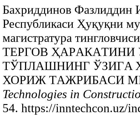
Бахриддинов Фазлиддин И
Республикаси Ҳуқуқни му
магистратура тингловчис
ТEРГОВ ҲAРAКAТИНИ
ТЎПЛAШНИНГ ЎЗИГA 
ХОРИЖ ТAЖРИБAСИ М
Technologies in Constructio
54. https://inntechcon.uz/in