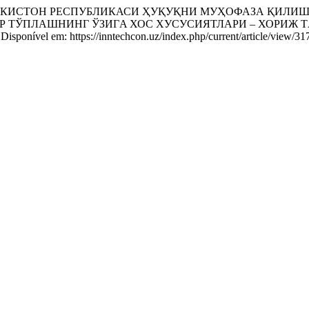
КИСТОН РЕСПУБЛИКАСИ ҲУҚУҚНИ МУҲОФАЗА ҚИЛИШ 
Р ТЎПЛAШНИНГ ЎЗИГA ХОС ХУСУСИЯТЛAРИ – ХОРИЖ 
. Disponível em: https://inntechcon.uz/index.php/current/article/view/3