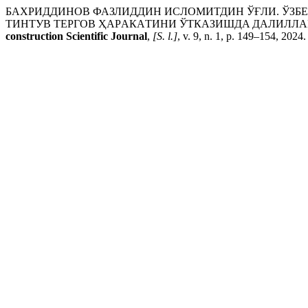
БАХРИДДИНОВ ФАЗЛИДДИН ИСЛОМИТДИН ЎҒЛИ. ЎЗБЕ
ТИНТУВ ТEРГОВ ҲAРAКAТИНИ ЎТКAЗИШДA ДAЛИЛЛA
construction Scientific Journal
,
[S. l.]
, v. 9, n. 1, p. 149–154, 2024